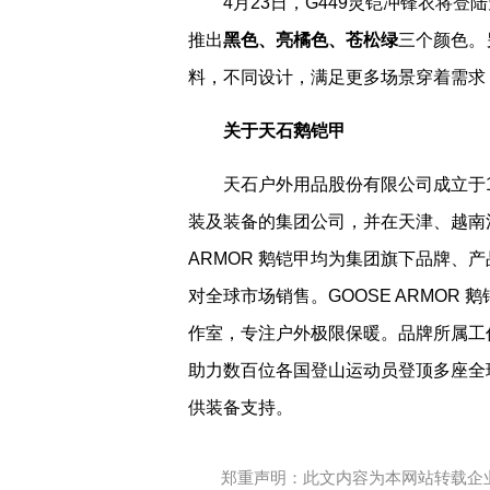
4月23日，G449灵铠冲锋衣将
推出
黑
色
、
亮橘色
、
苍松
绿
三个颜色。
料，不同设计，满足更多场景穿着需求
关于天石
鹅铠甲
天石户外用品股份有限公司成立于
装及装备的集团公司，并在天津、越南河内
ARMOR 鹅铠甲均为集团旗下品牌、
对全球市场销售。GOOSE ARMOR
作室，专注户外极限保暖。品牌所属工
助力数百位各国登山运动员登顶多座全球
供装备支持。
郑重声明：此文内容为本网站转载企