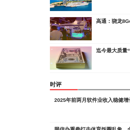
高通：骁龙8
迄今最大质量
时评
2025年前两月软件业收入稳健
网信办重拳打击体育饭圈乱象，