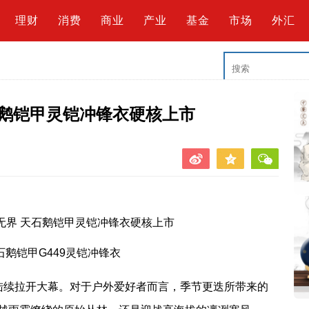
理财
消费
商业
产业
基金
市场
外汇
石鹅铠甲灵铠冲锋衣硬核上市
石鹅铠甲G449灵铠冲锋衣
陆续拉开大幕。对于户外爱好者而言，季节更迭所带来的