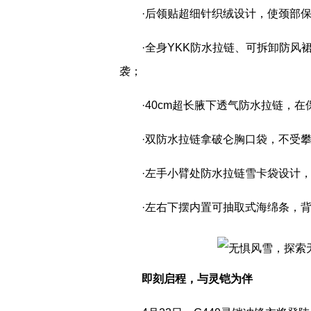
·后领贴超细针织绒设计，使颈部
·全身YKK防水拉链、可拆卸防
袭；
·40cm超长腋下透气防水拉链，
·双防水拉链拿破仑胸口袋，不受
·左手小臂处防水拉链雪卡袋设计
·左右下摆内置可抽取式海绵条，
即刻启程，
与灵铠
为伴