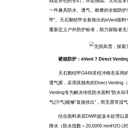
既是景色的变幻，亦是挑战。无论是穿
一件兼具防水、透气、耐磨的全能防护
甲”。天石鹅铠甲全新推出的eVent面
重新定义户外防护标准，助力探险者无
硬核防护：
eVent
?
Direct Ventin
天石鹅铠甲G449灵铠冲锋衣采用的是e
透气膜，采用其独有的Direct Ventin
Venting专为解决传统防水面料“防
气(汗气)能够“直接排出”，而无需等湿
结合面料表层DWR超泼水处理以
降水（防水指数＞20,0000 mmH2O