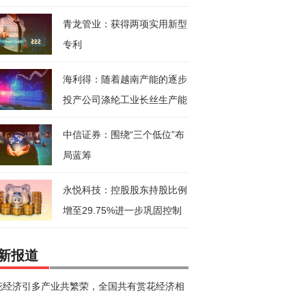
药饮
青龙管业：获得两项实用新型
专利
海利得：随着越南产能的逐步
投产公司涤纶工业长丝生产能
力将
中信证券：围绕“三个低位”布
局蓝筹
永悦科技：控股股东持股比例
增至29.75%进一步巩固控制
新报道
花经济引多产业共繁荣，全国共有赏花经济相