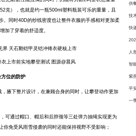
供
52克），也就是约一瓶500ml塑料瓶装可乐的重量，且
技
步。同时40D的纱线密度也让整件衣服的手感相对更加柔
快
），增加了穿着的舒适度。
2
人
冲锋衣上市前实地攀登测试 图源@晨风
智
紫
全方位的防护
平
剪裁，腋下整片设计，在兼顾合身的同时，让攀登动作更加
一
计，可通过帽口、帽后和后脖颈等三处弹力抽绳实现更为
让你免受风雨雪侵袭的同时还能保持视野不受影响；