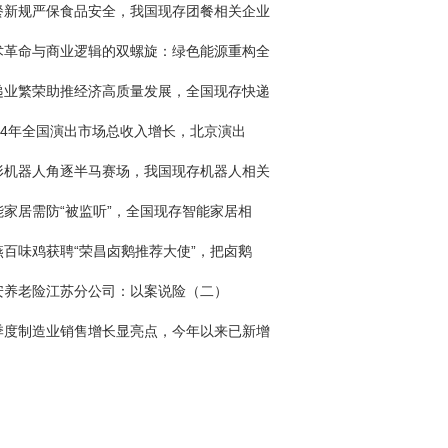
餐新规严保食品安全，我国现存团餐相关企业
术革命与商业逻辑的双螺旋：绿色能源重构全
递业繁荣助推经济高质量发展，全国现存快递
024年全国演出市场总收入增长，北京演出
形机器人角逐半马赛场，我国现存机器人相关
能家居需防“被监听”，全国现存智能家居相
燕百味鸡获聘“荣昌卤鹅推荐大使”，把卤鹅
安养老险江苏分公司：以案说险（二）
季度制造业销售增长显亮点，今年以来已新增