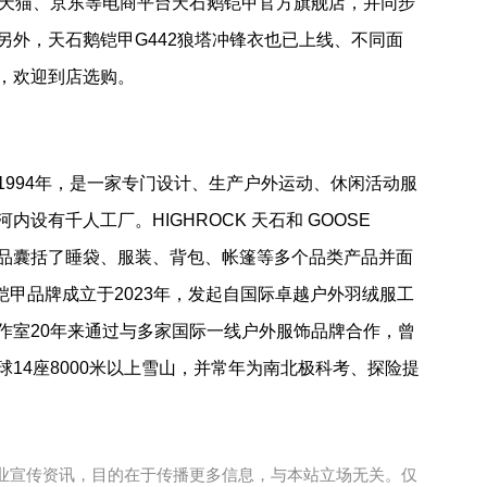
登陆天猫、京东等电商平台天石鹅铠甲官方旗舰店，并同步
另外，天石鹅铠甲G442狼塔冲锋衣也已上线、不同面
，欢迎到店选购。
1994年，是一家专门设计、生产户外运动、休闲活动服
设有千人工厂。HIGHROCK 天石和 GOOSE
产品囊括了睡袋、服装、背包、帐篷等多个品类产品并面
 鹅铠甲品牌成立于2023年，发起自国际卓越户外羽绒服工
作室20年来通过与多家国际一线户外服饰品牌合作，曾
14座8000米以上雪山，并常年为南北极科考、探险提
业宣传资讯，目的在于传播更多信息，与本站立场无关。仅