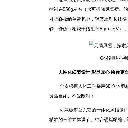
控制在550g左右（含可拆卸风雪裙、约
可折叠收纳至背包中，轻装应对长线徒
软、舒适（相较于始祖鸟Alpha SV
G449灵铠
人性化细节设计 彰显匠心 给你更
·全衣根据人体工学采用3D立体
灵活自如、不受限制；
·可兼容攀登头盔的一体化风帽设
精准的三维立体调节、结合硬挺帽檐，