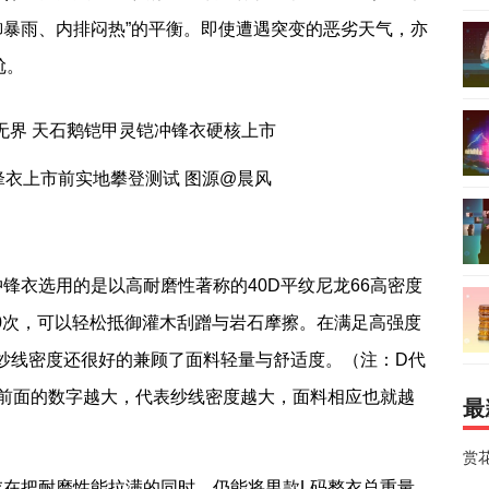
），实现“外御暴雨、内排闷热”的平衡。即使遭遇突变的恶劣天气，亦
尬。
冲锋衣上市前实地攀登测试 图源@晨风
冲锋衣选用的是以高耐磨性著称的40D平纹尼龙66高密度
00次，可以轻松抵御灌木刮蹭与岩石摩擦。在满足高强度
的纱线密度还很好的兼顾了面料轻量与舒适度。（注：D代
前面的数字越大，代表纱线密度越大，面料相应也就越
最
赏
衣在把耐磨性能拉满的同时，仍能将男款L码整衣总重量