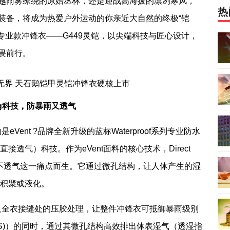
越雨雾缭绕的原始丛林，还是迎战高海拔的凛冽寒风，
热
装备，将成为热爱户外运动的你亲近大自然的终极“铠
料专业款冲锋衣——G449灵铠，以尖端科技与匠心设计，
畏前行。
g
科技
，
防
暴雨又透气
Vent ?品牌全新升级的蓝标Waterproof系列专业防水
g（直接透气）科技。作为eVent面料的核心技术，Direct
水却不透气这一痛点而生。它通过微孔结构，让人体产生的湿
气积聚或液化。
及全衣接缝处的压胶处理，让整件冲锋衣可抵御暴雨级别
 (JIS)）的同时，通过其微孔结构高效排出体表湿气（透湿指