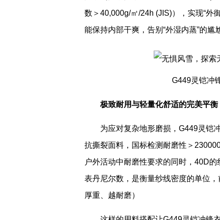
数＞40,000g/㎡/24h (JIS)
能保持内部干爽，告别“外湿内蒸”的尴
G449灵铠
极致耐用
与轻量化
舒适
的完美平衡
为应对复杂地形磨损，G449灵铠
抗撕裂面料，国标检测耐磨性＞2300
户外活动中耐磨性要求的同时，40D
表丹尼尔数，是衡量纱线密度的单位，
厚重、越耐磨）
这样的用料搭配让G449灵铠冲锋