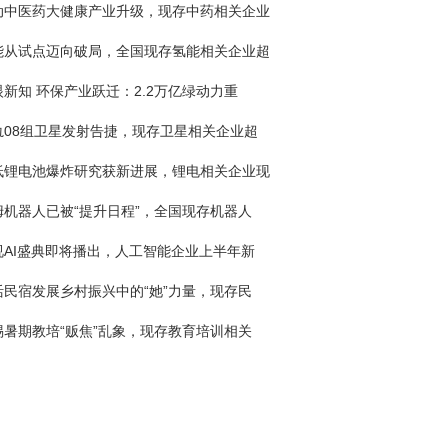
动中医药大健康产业升级，现存中药相关企业
能从试点迈向破局，全国现存氢能相关企业超
眼新知 环保产业跃迁：2.2万亿绿动力重
轨08组卫星发射告捷，现存卫星相关企业超
低锂电池爆炸研究获新进展，锂电相关企业现
姆机器人已被“提升日程”，全国现存机器人
视AI盛典即将播出，人工智能企业上半年新
活民宿发展乡村振兴中的“她”力量，现存民
惕暑期教培“贩焦”乱象，现存教育培训相关