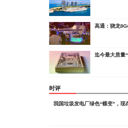
高通：骁龙8
迄今最大质量
时评
我国垃圾发电厂绿色“蝶变”，现