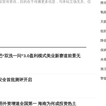
业宣传资讯，目的在于传播更多信息，与本站立场无关。仅
推
氢
天
低
降
保
“双洗一问”3.0盈利模式美业新赛道前景无
央
激
警
安全首批测评开启
使用外资增速全国第一 海南为何成投资热土