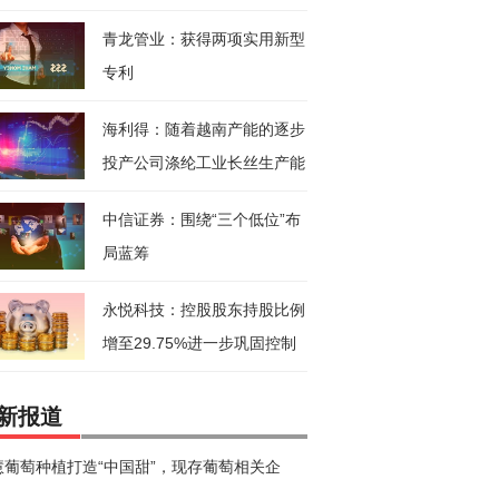
药饮
青龙管业：获得两项实用新型
专利
海利得：随着越南产能的逐步
投产公司涤纶工业长丝生产能
力将
中信证券：围绕“三个低位”布
局蓝筹
永悦科技：控股股东持股比例
增至29.75%进一步巩固控制
新报道
慧葡萄种植打造“中国甜”，现存葡萄相关企