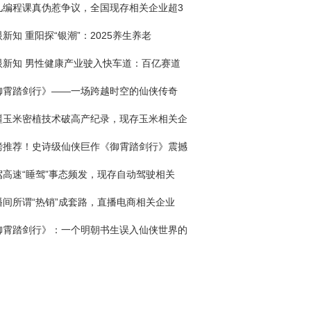
儿编程课真伪惹争议，全国现存相关企业超3
新知 重阳探“银潮”：2025养生养老
眼新知 男性健康产业驶入快车道：百亿赛道
御霄踏剑行》——一场跨越时空的仙侠传奇
疆玉米密植技术破高产纪录，现存玉米相关企
磅推荐！史诗级仙侠巨作《御霄踏剑行》震撼
驾高速“睡驾”事态频发，现存自动驾驶相关
播间所谓“热销”成套路，直播电商相关企业
御霄踏剑行》：一个明朝书生误入仙侠世界的