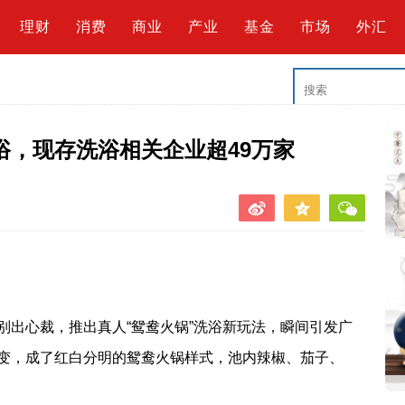
理财
消费
商业
产业
基金
市场
外汇
浴，现存洗浴相关企业超49万家
别出心裁，推出真人“鸳鸯火锅”洗浴新玩法，瞬间引发广
变，成了红白分明的鸳鸯火锅样式，池内辣椒、茄子、