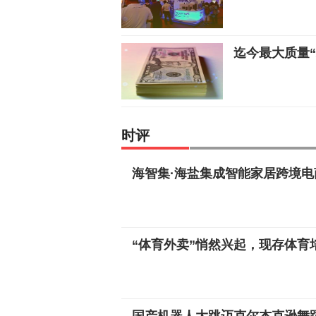
迄今最大质量
时评
海智集·海盐集成智能家居跨境
“体育外卖”悄然兴起，现存体育培
国产机器人大跳迈克尔杰克逊舞蹈