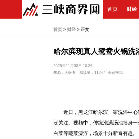
首页
财经
首页
>
财经
> 正文
哈尔滨现真人鸳鸯火锅洗
2025年11月03日 10:26
来源：天眼查 阅读量：11247 会员投稿
近日，黑龙江哈尔滨一家洗浴中心
泛关注。视频中，传统泡澡汤池摇身一
白菜等蔬菜漂浮，场景十分新奇有趣。