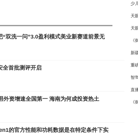
少
天眼
天
“双洗一问”3.0盈利模式美业新赛道前景无
《
新
重
安全首批测评开启
智
直
使用外资增速全国第一 海南为何成投资热土
《
Gen1的官方性能和功耗数据是在特定条件下实