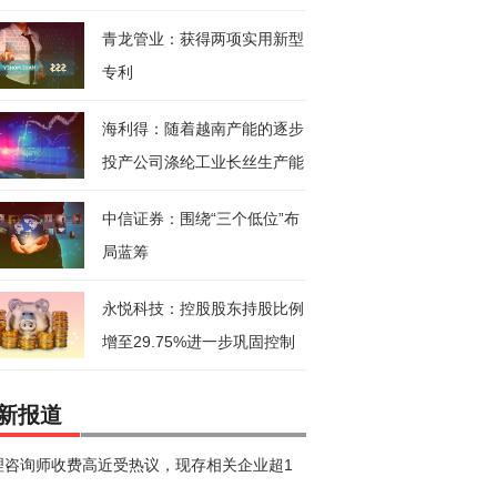
药饮
青龙管业：获得两项实用新型
专利
海利得：随着越南产能的逐步
投产公司涤纶工业长丝生产能
力将
中信证券：围绕“三个低位”布
局蓝筹
永悦科技：控股股东持股比例
增至29.75%进一步巩固控制
新报道
理咨询师收费高近受热议，现存相关企业超1