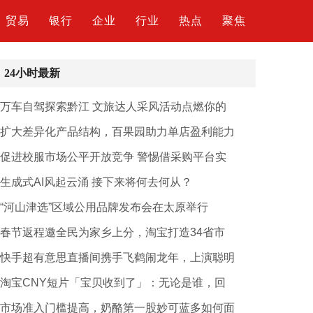
贸易
银行
企业
行业
热点
聚焦
24小时最新
万车自驾探索黔江 文旅达人采风活动点燃你的
扩大差异化产品结构，百果园助力单店盈利能力
促进校服市场公平开放竞争 警惕借采购平台实
生成式AI风起云涌 接下来将何去何从？
“河山津选”区域公用品牌发布会在太原举行
春节返程邀全民为家乡上分，淘宝打造34省市
快手超有意思直播间携手飞鹤闹龙年，上演聪明
淘宝CNY短片「宝贝收到了」：无论是谁，回
市场准入门槛提高，奶酪第一股妙可蓝多如何面