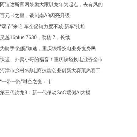
阿迪达斯官网鼓励大家以龙年为起点，去有风的
百元带之星，银剑南A9闪亮升级
“双节”来临 车企促销力度不减 新车“扎堆
灵越16plus 7630，劲核i7，长续
为骑手“跑腿”加速，重庆铁塔换电业务变身民
快递、外卖小哥的福音！重庆铁塔换电业务全市
河津市乡村e镇电商技能创业创新大赛预热赛工
“一带一路”时空之变：市
第三代骁龙8：新一代移动SoC端侧AI大模