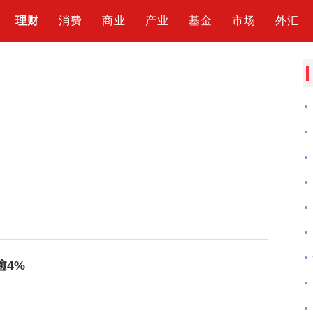
理财
消费
商业
产业
基金
市场
外汇
逾4%