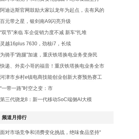
阿迪达斯官网鼓励大家以龙年为起点，去有风的
百元带之星，银剑南A9闪亮升级
“双节”来临 车企促销力度不减 新车“扎堆
灵越16plus 7630，劲核i7，长续
为骑手“跑腿”加速，重庆铁塔换电业务变身民
快递、外卖小哥的福音！重庆铁塔换电业务全市
河津市乡村e镇电商技能创业创新大赛预热赛工
“一带一路”时空之变：市
第三代骁龙8：新一代移动SoC端侧AI大模
频道月排行
面对市场竞争和消费变化挑战，绝味食品坚持“