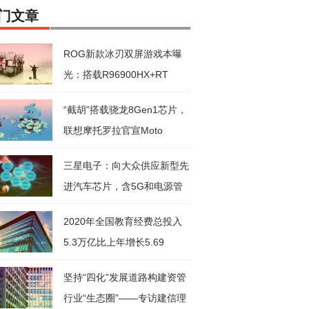
门文章
ROG新款冰刃双屏游戏本曝
光：搭载R96900HX+RT
“截胡”搭载骁龙8Gen1芯片，
联想摩托罗拉官宣Moto
三星电子：向大众供应新型先
进汽车芯片，含5G和电源管
理芯
2020年全国教育经费总投入
5.3万亿比上年增长5.69
坚持“四化”发展道路构建资管
行业“生态圈”——专访建信理