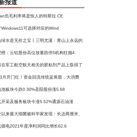
新报道
vian负毛利率将是惊人的特斯拉 CE
Windows11可选择对应的Wind
山绿水是无价之宝丨三明尤溪：青山上永远的
虎榜：云铝股份高位放量跌停5机构狂抛4.
司在军工航空航天相关的胶粘剂产品上取得了
股3月开门红！资金回流传统蓝筹股，大消费
池板块今跌0.30%圣阳股份涨5.68
气开采及服务板块今涨5.52%通源石油涨
史以来最大细菌被科学家发现：长达两厘米、
煤电2021年度净利润同比增长62.6