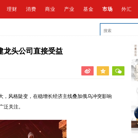
理财
消费
商业
产业
基金
市场
外汇
建龙头公司直接受益
加大，风格陡变，在稳增长经济主线叠加俄乌冲突影响
广泛关注。