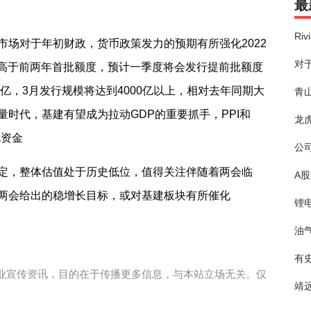
最
Ri
市场对于年初财政，货币政策发力的预期有所强化2022
对于
显高于前两年首批额度，预计一季度将会发行提前批额度
0亿，3月发行规模将达到4000亿以上，相对去年同期大
青
时代，基建有望成为拉动GDP的重要抓手，PPI和
龙
充资金
公
定，整体估值处于历史低位，值得关注伴随着两会临
A
两会给出的稳增长目标，或对基建板块有所催化
锂电
油
有
业宣传资讯，目的在于传播更多信息，与本站立场无关。仅
靖远