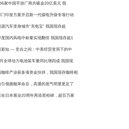
月36家中国手游厂商共吸金20亿美元 我
部门印发方案开启新一代煤电升级专项行动
能源汽车变身城市“充电宝” 我国现存超
季度国内风电中标量实现翻倍 我国现存超1
眼新知 — 竞合之间：中美经贸变局下的中
2月全球动力电池装车量同比增四成 我国现
南咖啡产业获多项资金扶持，我国现存咖啡相
功引领旗舰革命后，高通的底气明显更足了
联在日本展业20周年再添里程碑，超百万家