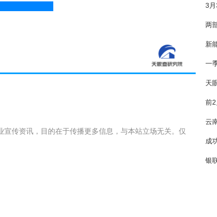
3
两
新
一
天
前
云
业宣传资讯，目的在于传播更多信息，与本站立场无关。仅
成
银