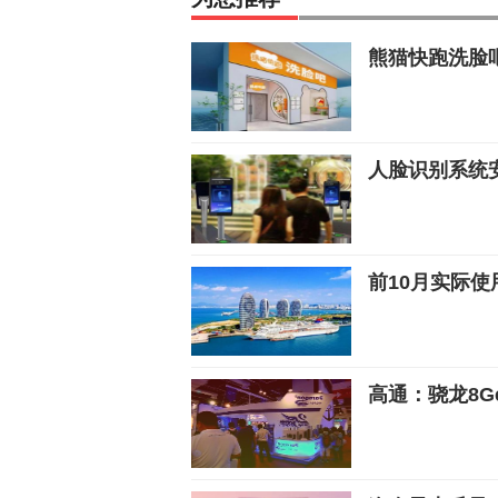
熊猫快跑洗脸吧
人脸识别系统
前10月实际
高通：骁龙8