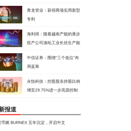
药饮
青龙管业：获得两项实用新型
专利
海利得：随着越南产能的逐步
投产公司涤纶工业长丝生产能
力将
中信证券：围绕“三个低位”布
局蓝筹
永悦科技：控股股东持股比例
增至29.75%进一步巩固控制
新报道
币燃 BURNEX 五年沉淀，开启中文