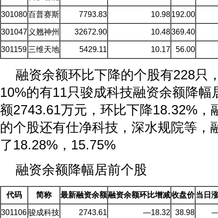
301080
百普赛斯
7793.83
10.98
192.00
301047
义翘神州
32672.90
10.48
369.40
301159
三维天地
5429.11
10.17
56.00
融资余额环比下降的个股有228只
10%的有11只骏成科技融资余额降
额2743.61万元，环比下降18.32
的个股还有仕净科技，深水规院等，
了18.28%，15.75%
融资余额降幅居前个股
代码
简称
最新融资余额
融资余额环比增减
收盘价
当日
301106
骏成科技
2743.61
—18.32
38.98
—